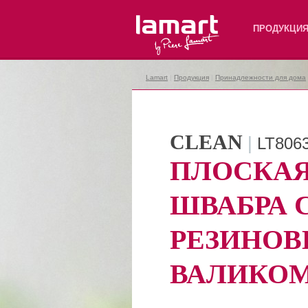
Lamart
ПРОДУКЦИ
Lamart
|
Продукция
|
Принадлежности для дома
CLEAN
|
LT806
ПЛОСКА
ШВАБРА 
РЕЗИНО
ВАЛИКО