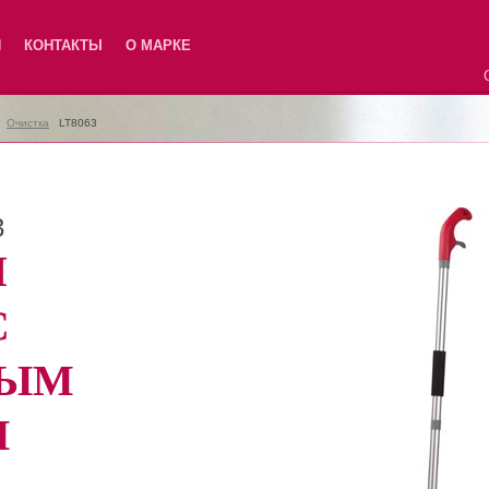
Я
КОНТАКТЫ
О МАРКЕ
|
Очистка
|
LT8063
3
Я
С
ВЫМ
М