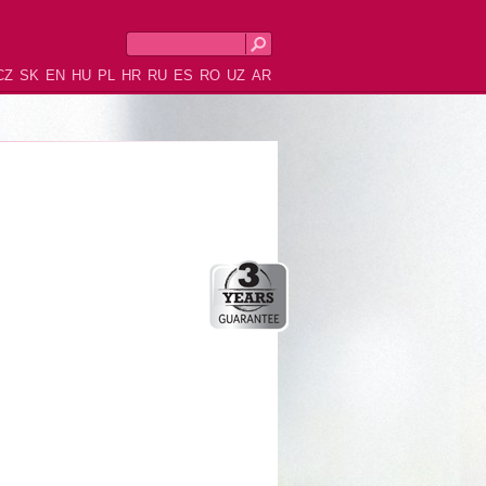
CZ
SK
EN
HU
PL
HR
RU
ES
RO
UZ
AR