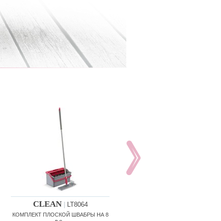
CLEAN
CLEAN
|
LT8064
|
LT8065
КОМПЛЕКТ ПЛОСКОЙ ШВАБРЫ НА 8
ШВАБРА TWIST X стержень - 130 см