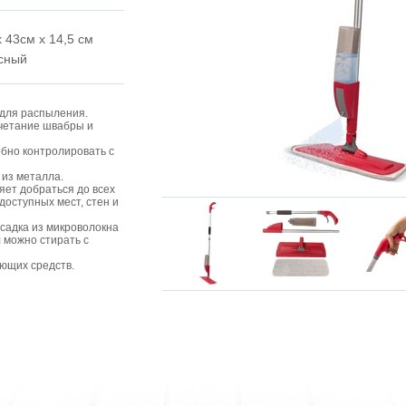
x 43см x 14,5 см
сный
 для распыления.
очетание швабры и
бно контролировать с
 из металла.
ет добраться до всех
доступных мест, стен и
асадка из микроволокна
л можно стирать с
ющих средств.