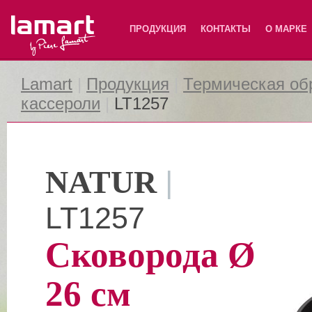
Lamart
ПРОДУКЦИЯ
КОНТАКТЫ
О МАРКЕ
Lamart
|
Продукция
|
Термическая об
кассероли
|
LT1257
NATUR
|
LT1257
Сковорода Ø
26 см