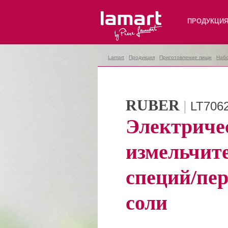
Lamart
ПРОДУКЦИ
Lamart
|
Продукция
|
Приготовление пищи
|
Набо
RUBER
|
LT706
Электриче
измельчит
специй/пер
соли