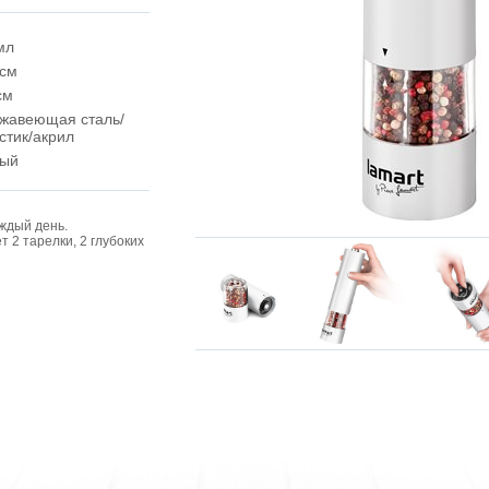
мл
 см
см
жавеющая сталь/
стик/акрил
лый
ждый день.
 2 тарелки, 2 глубоких