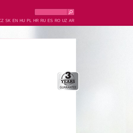
CZ
SK
EN
HU
PL
HR
RU
ES
RO
UZ
AR