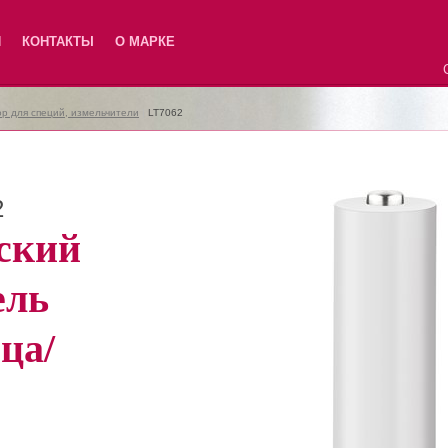
Я
КОНТАКТЫ
О МАРКЕ
р для специй, измельчители
|
LT7062
2
ский
ель
ца/