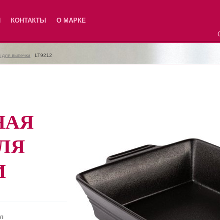
Я
КОНТАКТЫ
О МАРКЕ
 для выпечки
|
LT9212
НАЯ
ЛЯ
И
 л