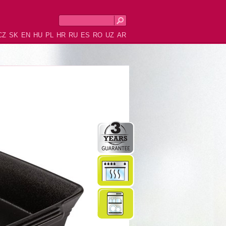
CZ
SK
EN
HU
PL
HR
RU
ES
RO
UZ
AR