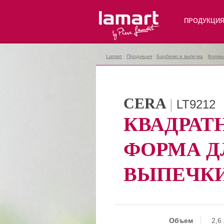
Lamart
ПРОДУКЦИ
Lamart
|
Продукция
|
Барбекю и выпечка
|
Формы
CERA
|
LT9212
КВАДРАТ
ФОРМА Д
ВЫПЕЧК
Объем
2,6