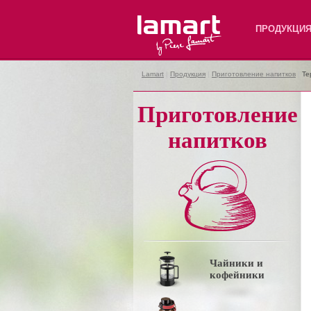
Lamart
ПРОДУКЦИ
Lamart
|
Продукция
|
Приготовление напитков
|
Те
Приготовление
напитков
Чайники и
кофейники