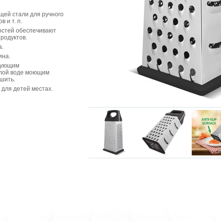
щей стали для ручного
 и т. п.
остей обеспечивают
родуктов.
а.
ина.
дующим
плой воде моющим
шить.
 для детей местах.