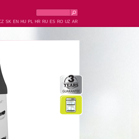
CZ
SK
EN
HU
PL
HR
RU
ES
RO
UZ
AR