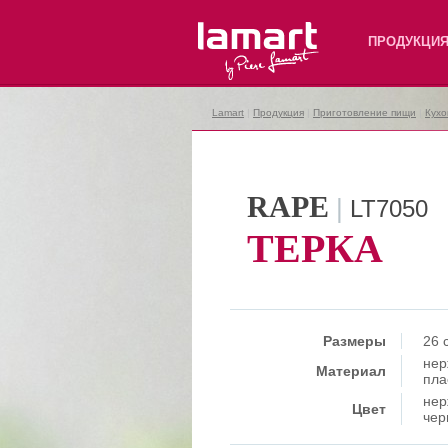
Lamart
ПРОДУКЦИ
Lamart
|
Продукция
|
Приготовление пищи
|
Кухо
RAPE
|
LT7050
ТЕРКА
Размеры
26 
нер
Материал
пла
нер
Цвет
чер