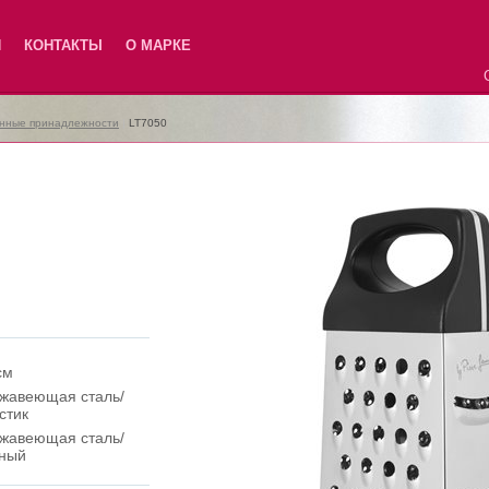
Я
КОНТАКТЫ
О МАРКЕ
нные принадлежности
|
LT7050
см
жавеющая сталь/
стик
жавеющая сталь/
ный